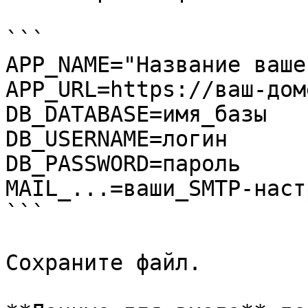
```

APP_NAME="Название ваше
APP_URL=https://ваш-доме
DB_DATABASE=имя_базы  

DB_USERNAME=логин  

DB_PASSWORD=пароль  

MAIL_...=ваши_SMTP-наст
```

Сохраните файл.
