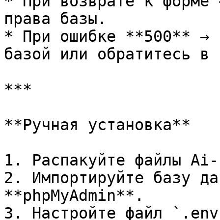
* При возврате к форме 
права базы.

* При ошибке **500** → 
базой или обратитесь в 
***

**Ручная установка**

1. Распакуйте файлы Ai-
2. Импортируйте базу да
**phpMyAdmin**.

3. Настройте файл `.env