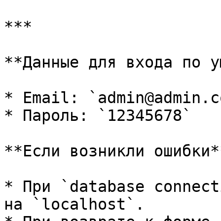
***

**Данные для входа по у
* Email: `admin@admin.co
* Пароль: `12345678`

**Если возникли ошибки**
* При `database connect
на `localhost`.
