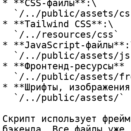
* **CSS-файлы**:\

  `/../public/assets/css`

* **Tailwind CSS**:\

  `/../resources/css`

* **JavaScript-файлы**:\
  `/../public/assets/js`

* **Фронтенд-ресурсы** 
  `/../public/assets/frontend`

* **Шрифты, изображения
  `/../public/assets/`

Скрипт использует фрейм
бэкенда. Все файлы уже 