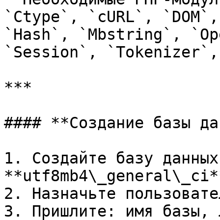
`Ctype`, `cURL`, `DOM`,
`Hash`, `Mbstring`, `Op
`Session`, `Tokenizer`,
***

#### **Создание базы да
1. Создайте базу данных
**utf8mb4\_general\_ci**
2. Назначьте пользовате
3. Пришлите: имя базы, 