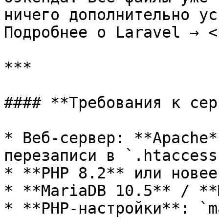
ничего дополнительно ус
Подробнее о Laravel → <
***

#### **Требования к сер
* Веб-сервер: **Apache*
перезаписи в `.htaccess`
* **PHP 8.2** или новее.
* **MariaDB 10.5** / **
* **PHP-настройки**: `m