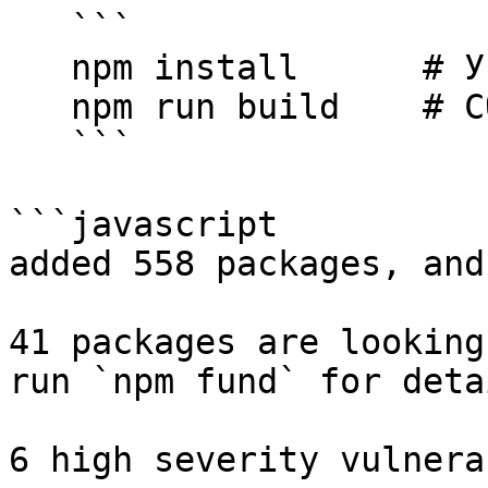
   ```

   npm install      # Установка зависимостей  

   npm run build    # Сборка проекта  

   ```

```javascript

added 558 packages, and
41 packages are looking
run `npm fund` for detai
6 high severity vulnera